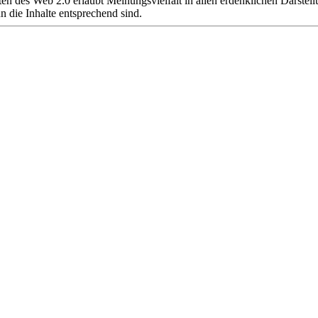
 des Web 2.0 erlaubt Meinungsvielfalt in allen erdenklichen Darstellun
n die Inhalte entsprechend sind.