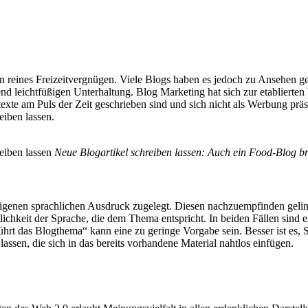
n reines Freizeitvergnügen. Viele Blogs haben es jedoch zu Ansehen geb
nend leichtfüßigen Unterhaltung. Blog Marketing hat sich zur etablier
texte am Puls der Zeit geschrieben sind und sich nicht als Werbung pr
eiben lassen.
Neue Blogartikel schreiben lassen: Auch ein Food-Blog br
 eigenen sprachlichen Ausdruck zugelegt. Diesen nachzuempfinden gelin
ichkeit der Sprache, die dem Thema entspricht. In beiden Fällen sind
hrt das Blogthema“ kann eine zu geringe Vorgabe sein. Besser ist es, S
assen, die sich in das bereits vorhandene Material nahtlos einfügen.